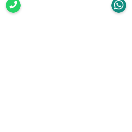
Yeniköy Mh. Atatürk Cd. Yeniköy İş Hanı No:507
K:1 D:12 Döşemealtı Antalya
08:30 – 19:00
Yol tarifi alın
Av. Kamile Tunç Hukuk Bürosu © 2026 | Tüm Hakları