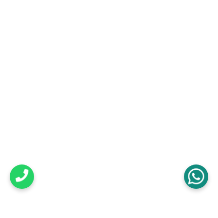
Yasal
Sıkça Sorulan Sorular
Gizlilik Politikası
Çerez Politikası
KVKK Aydınlatma Metni
İletişim
+90 (539) 250 80 82
+90 (539) 250 80 82